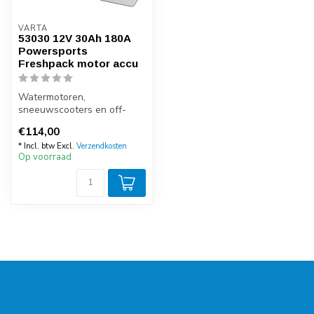
VARTA
53030 12V 30Ah 180A
Powersports
Freshpack motor accu
Watermotoren,
sneeuwscooters en off-
road voertuigen hebben
€114,00
speciale eisen en de ...
* Incl. btw Excl.
Verzendkosten
Op voorraad