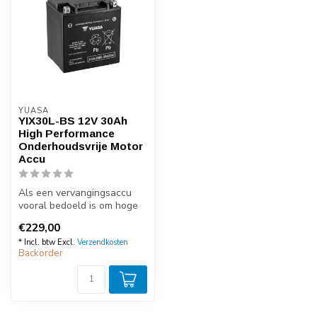
YUASA
YIX30L-BS 12V 30Ah
High Performance
Onderhoudsvrije Motor
Accu
Als een vervangingsaccu
vooral bedoeld is om hoge
prestaties te leveren, kijk
€229,00
da...
* Incl. btw Excl.
Verzendkosten
Backorder