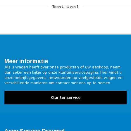
Toon
1
-
1
van 1
Meer informatie
Als u vragen heeft over onze producten of uw aankoop, neem
dan zeker een kijkje op onze klantenservicepagina. Hier vindt u
onze bedrijfsgegevens, antwoorden op veelgestelde vragen en
verschillende manieren om contact met ons op te nemen.
Klantenservice