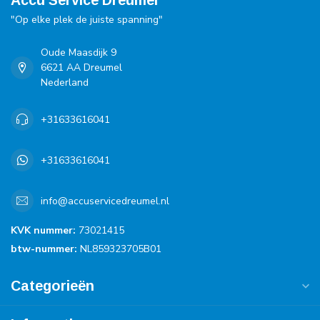
Accu Service Dreumel
"Op elke plek de juiste spanning"
Oude Maasdijk 9
6621 AA Dreumel
Nederland
+31633616041
+31633616041
info@accuservicedreumel.nl
KVK nummer:
73021415
btw-nummer:
NL859323705B01
Categorieën