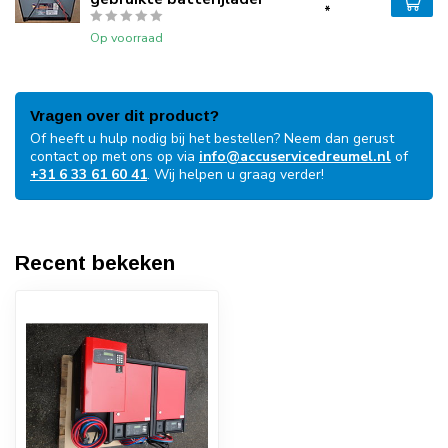
*
Op voorraad
Vragen over dit product?
Of heeft u hulp nodig bij het bestellen? Neem dan gerust
contact op met ons op via
info@accuservicedreumel.nl
of
+31 6 33 61 60 41
. Wij helpen u graag verder!
Recent bekeken