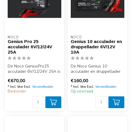
NOCO
NOCO
Genius Pro 25
Genius 10 acculader en
acculader 6V/12/24V
druppellader 6V/12V
25A
10A
De Noco GeniusPro25
De Noco Genius 10
acculader 6V/12/24V 25A is
acculader en druppellader
een professionele en zeer
6V/12V 10A is een
€670,00
€160,00
compact...
professionele en z...
* Incl. btw Excl.
Verzendkosten
* Incl. btw Excl.
Verzendkosten
Backorder
Op voorraad