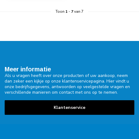
Toon
1
-
7
van 7
Meer informatie
Als u vragen heeft over onze producten of uw aankoop, neem
dan zeker een kijkje op onze klantenservicepagina. Hier vindt u
onze bedrijfsgegevens, antwoorden op veelgestelde vragen en
verschillende manieren om contact met ons op te nemen.
Klantenservice