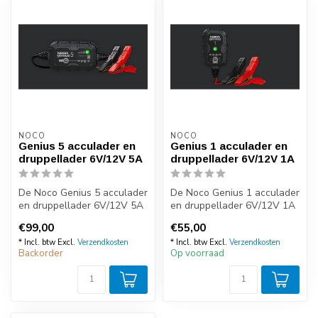
NOCO
NOCO
Genius 5 acculader en
Genius 1 acculader en
druppellader 6V/12V 5A
druppellader 6V/12V 1A
De Noco Genius 5 acculader
De Noco Genius 1 acculader
en druppellader 6V/12V 5A
en druppellader 6V/12V 1A
is een professionele en
is een professionele en
€99,00
€55,00
zee...
zee...
* Incl. btw Excl.
Verzendkosten
* Incl. btw Excl.
Verzendkosten
Backorder
Op voorraad