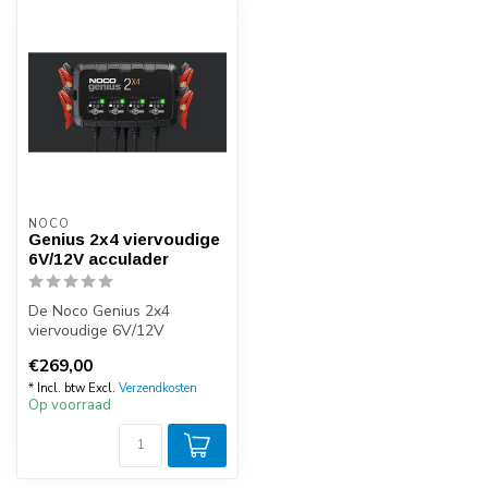
NOCO
Genius 2x4 viervoudige
6V/12V acculader
De Noco Genius 2x4
viervoudige 6V/12V
acculader is een
€269,00
professionele en zeer com...
* Incl. btw Excl.
Verzendkosten
Op voorraad