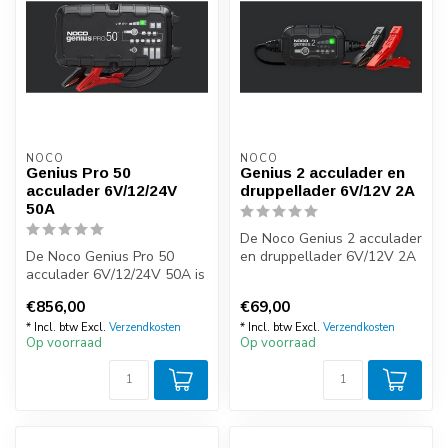
NOCO
NOCO
Genius Pro 50
Genius 2 acculader en
acculader 6V/12/24V
druppellader 6V/12V 2A
50A
De Noco Genius 2 acculader
De Noco Genius Pro 50
en druppellader 6V/12V 2A
acculader 6V/12/24V 50A is
is een professionele en
een professionele en zeer
zee...
€856,00
€69,00
compa...
* Incl. btw Excl.
Verzendkosten
* Incl. btw Excl.
Verzendkosten
Op voorraad
Op voorraad