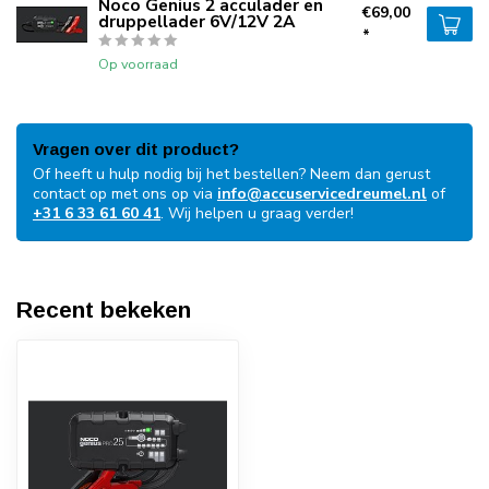
Noco Genius 2 acculader en
€69,00
druppellader 6V/12V 2A
*
Op voorraad
Vragen over dit product?
Of heeft u hulp nodig bij het bestellen? Neem dan gerust
contact op met ons op via
info@accuservicedreumel.nl
of
+31 6 33 61 60 41
. Wij helpen u graag verder!
Recent bekeken