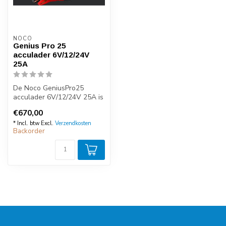
NOCO
Genius Pro 25
acculader 6V/12/24V
25A
De Noco GeniusPro25
acculader 6V/12/24V 25A is
een professionele en zeer
€670,00
compact...
* Incl. btw Excl.
Verzendkosten
Backorder