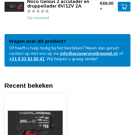
Noco Genius 2 acculader en
€69,00
druppellader 6V/12V 2A
*
Op voorraad
Vragen over dit product?
Of heeft u hulp nodig bij het bestellen? Neem dan gerust
contact op met ons op via
info@accuservicedreumel.nl
of
+31 6 33 61 60 41
. Wij helpen u graag verder!
Recent bekeken