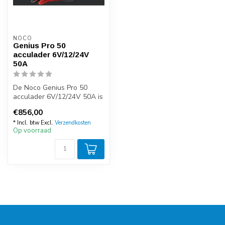
NOCO
Genius Pro 50
acculader 6V/12/24V
50A
De Noco Genius Pro 50
acculader 6V/12/24V 50A is
een professionele en zeer
€856,00
compa...
* Incl. btw Excl.
Verzendkosten
Op voorraad