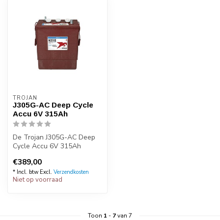
TROJAN
J305G-AC Deep Cycle
Accu 6V 315Ah
De Trojan J305G-AC Deep
Cycle Accu 6V 315Ah
behoort tot de absolute top
€389,00
als het ...
* Incl. btw Excl.
Verzendkosten
Niet op voorraad
Toon
1
-
7
van 7