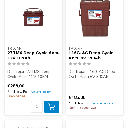
TROJAN
TROJAN
27TMX Deep Cycle Accu
L16G-AC Deep Cycle
12V 105Ah
Accu 6V 390Ah
De Trojan 27TMX Deep
De Trojan L16G-AC Deep
Cycle Accu 12V 105Ah
Cycle Accu 6V 390Ah
behoort tot de absolute top
behoort tot de absolute top
€288,00
als het ga...
als het g...
* Incl. btw Excl.
Verzendkosten
Backorder
€485,00
* Incl. btw Excl.
Verzendkosten
Niet op voorraad