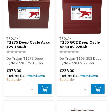
TROJAN
TROJAN
T1275 Deep Cycle Accu
T105 GC2 Deep Cycle
12V 150Ah
Accu 6V 225Ah
De Trojan T1275 Deep
De Trojan T105 GC2 Deep
Cycle Accu 12V 150Ah
Cycle Accu 6V 225Ah
behoort tot de absolute top
behoort tot de absolute top
€378,00
€238,00
als het ga...
als het ...
* Incl. btw Excl.
Verzendkosten
* Incl. btw Excl.
Verzendkosten
Backorder
Backorder