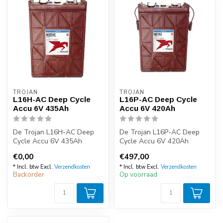
TROJAN
TROJAN
L16H-AC Deep Cycle
L16P-AC Deep Cycle
Accu 6V 435Ah
Accu 6V 420Ah
De Trojan L16H-AC Deep
De Trojan L16P-AC Deep
Cycle Accu 6V 435Ah
Cycle Accu 6V 420Ah
behoort tot de absolute top
behoort tot de absolute top
€0,00
€497,00
als het g...
als het g...
* Incl. btw Excl.
Verzendkosten
* Incl. btw Excl.
Verzendkosten
Backorder
Op voorraad