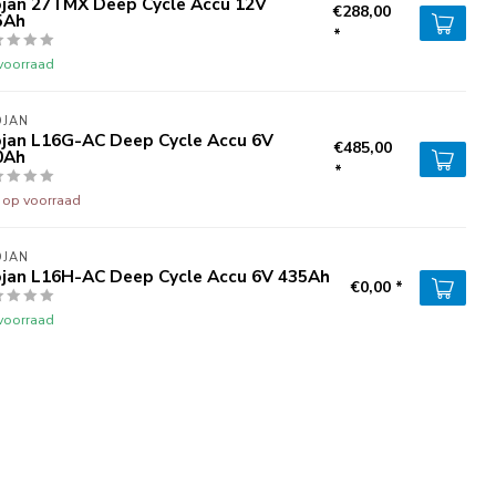
ojan 27TMX Deep Cycle Accu 12V
€288,00
5Ah
*
voorraad
OJAN
ojan L16G-AC Deep Cycle Accu 6V
€485,00
0Ah
*
t op voorraad
OJAN
ojan L16H-AC Deep Cycle Accu 6V 435Ah
€0,00 *
voorraad