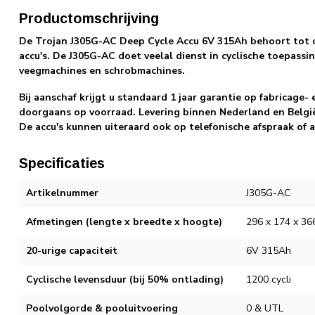
Productomschrijving
De Trojan J305G-AC Deep Cycle Accu 6V 315Ah behoort tot d
accu's. De J305G-AC doet veelal dienst in cyclische toepass
veegmachines en schrobmachines.
Bij aanschaf krijgt u standaard 1 jaar garantie op fabricage
doorgaans op voorraad. Levering binnen Nederland en België 
De accu's kunnen uiteraard ook op telefonische afspraak of 
Specificaties
Artikelnummer
J305G-AC
Afmetingen (lengte x breedte x hoogte)
296 x 174 x 3
20-urige capaciteit
6V 315Ah
Cyclische levensduur (bij 50% ontlading)
1200 cycli
Poolvolgorde & pooluitvoering
0 & UTL