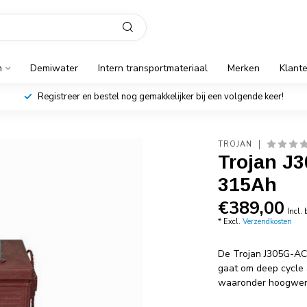
n
Demiwater
Intern transportmateriaal
Merken
Klant
Registreer en bestel nog gemakkelijker bij een volgende keer!
TROJAN
Trojan J
315Ah
€389,00
Incl.
* Excl.
Verzendkosten
De Trojan J305G-AC
gaat om deep cycle 
waaronder hoogwerk