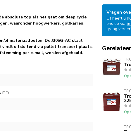
Vragen ove
e absolute top als het gaat om deep cycle
Of heeft u h
ingen, waaronder hoogwerkers, golfkarren,
ons op via
in
graag verder
- en/of materiaalfouten. De J305G-AC staat
vindt uitsluitend via pallet transport plaats.
Gerelatee
afstemming per e-mail, worden afgehaald.
TR
Tr
Op 
TR
66 mm
Tr
22
Op 
TR