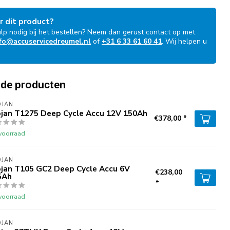
r dit product?
ulp nodig bij het bestellen? Neem dan gerust contact op met
fo@accuservicedreumel.nl
of
+31 6 33 61 60 41
. Wij helpen u
!
rde producten
OJAN
ojan T1275 Deep Cycle Accu 12V 150Ah
€378,00 *
voorraad
OJAN
ojan T105 GC2 Deep Cycle Accu 6V
€238,00
5Ah
*
voorraad
OJAN