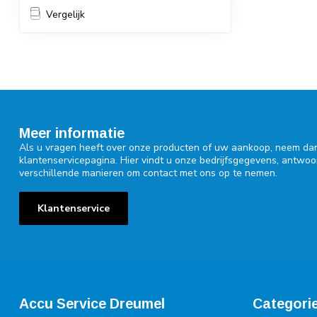
Vergelijk
Meer informatie
Als u vragen heeft over onze producten of uw aankoop, neem dan
klantenservicepagina. Hier vindt u onze bedrijfsgegevens, antwo
verschillende manieren om contact met ons op te nemen.
Klantenservice
Accu Service Dreumel
Categori