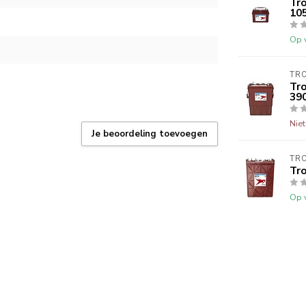
Tr
10
Op 
TR
Tr
39
Nie
Je beoordeling toevoegen
TR
Tr
Op 