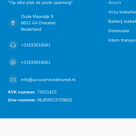
"Op elke plek de juiste spanning"
Accu's
Accu toebeho
Oude Maasdijk 9
Batterij toeb
6621 AA Dreumel
Nederland
Demiwater
Intern transpo
+31633616041
+31633616041
info@accuservicedreumel.nl
KVK nummer:
73021415
btw-nummer:
NL859323705B01