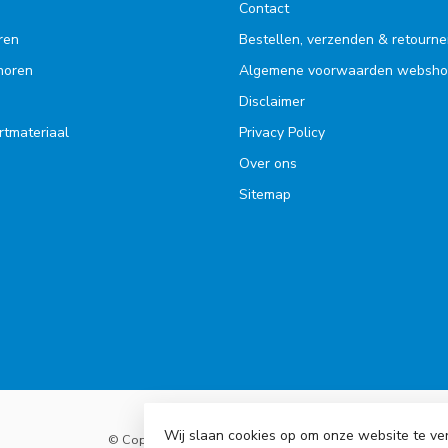
Contact
ren
Bestellen, verzenden & retourne
ehoren
Algemene voorwaarden websh
Disclaimer
rtmateriaal
Privacy Policy
Over ons
Sitemap
Wij slaan cookies op om onze website te ve
© Copyright 2026 Accu Service Dreumel