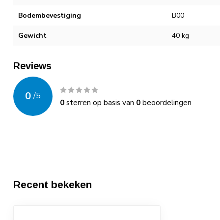
Bodembevestiging
B00
Gewicht
40 kg
Reviews
0
/
5
0
sterren op basis van
0
beoordelingen
Recent bekeken