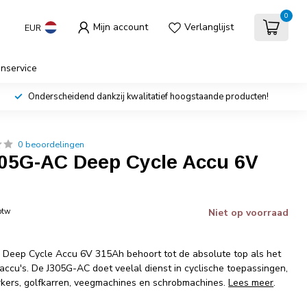
0
Mijn account
Verlanglijst
EUR
enservice
Onderscheidend dankzij kwalitatief hoogstaande producten!
0 beoordelingen
305G-AC Deep Cycle Accu 6V
 btw
Niet op voorraad
 Deep Cycle Accu 6V 315Ah behoort tot de absolute top als het
accu's. De J305G-AC doet veelal dienst in cyclische toepassingen,
ers, golfkarren, veegmachines en schrobmachines.
Lees meer
.