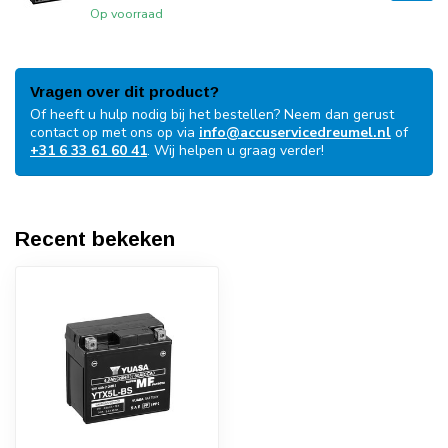
Op voorraad
Vragen over dit product?
Of heeft u hulp nodig bij het bestellen? Neem dan gerust
contact op met ons op via
info@accuservicedreumel.nl
of
+31 6 33 61 60 41
. Wij helpen u graag verder!
Recent bekeken