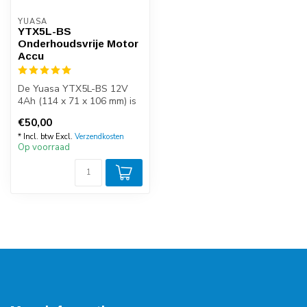
YUASA
YTX5L-BS
Onderhoudsvrije Motor
Accu
De Yuasa YTX5L-BS 12V
4Ah (114 x 71 x 106 mm) is
de perfecte accu voor
€50,00
diegenen ...
* Incl. btw Excl.
Verzendkosten
Op voorraad