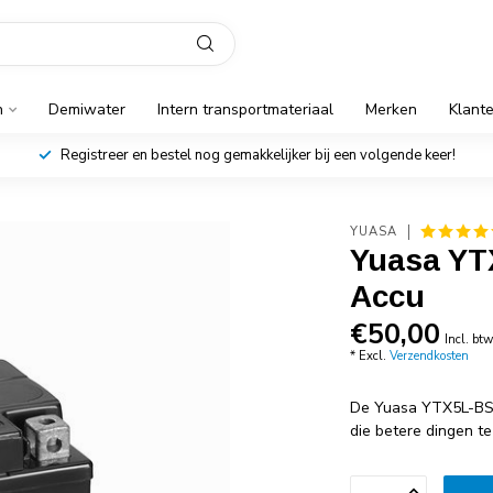
n
Demiwater
Intern transportmateriaal
Merken
Klant
Registreer en bestel nog gemakkelijker bij een volgende keer!
YUASA
Yuasa YT
Accu
€50,00
Incl. bt
* Excl.
Verzendkosten
De Yuasa YTX5L-BS 
die betere dingen 