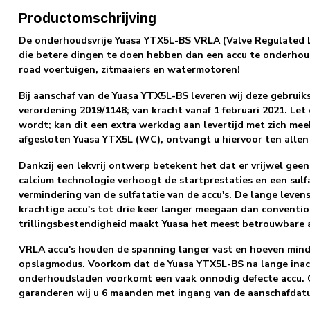
Productomschrijving
De onderhoudsvrije Yuasa YTX5L-BS VRLA (Valve Regulated Le
die betere dingen te doen hebben dan een accu te onderhoude
road voertuigen, zitmaaiers en watermotoren!
Bij aanschaf van de Yuasa YTX5L-BS leveren wij deze gebruiks
verordening 2019/1148; van kracht vanaf 1 februari 2021. Let
wordt; kan dit een extra werkdag aan levertijd met zich mee
afgesloten Yuasa YTX5L (WC), ontvangt u hiervoor ten allen 
Dankzij een lekvrij ontwerp betekent het dat er vrijwel gee
calcium technologie verhoogt de startprestaties en een sulf
vermindering van de sulfatatie van de accu's.
De lange levens
krachtige accu's tot drie keer langer meegaan dan convention
trillingsbestendigheid maakt Yuasa het meest betrouwbare 
VRLA accu's houden de spanning langer vast en hoeven mind
opslagmodus. Voorkom dat de Yuasa YTX5L-BS na lange inacti
onderhoudsladen voorkomt een vaak onnodig defecte accu. O
garanderen wij u 6 maanden met ingang van de aanschafdat