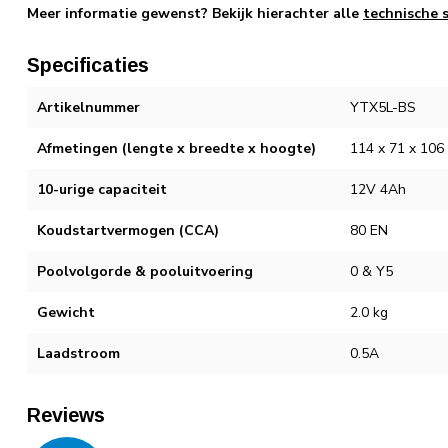
Meer informatie gewenst? Bekijk hierachter alle
technische s
Specificaties
Artikelnummer
YTX5L-BS
Afmetingen (lengte x breedte x hoogte)
114 x 71 x 10
10-urige capaciteit
12V 4Ah
Koudstartvermogen (CCA)
80 EN
Poolvolgorde & pooluitvoering
0 & Y5
Gewicht
2.0 kg
Laadstroom
0.5A
Reviews