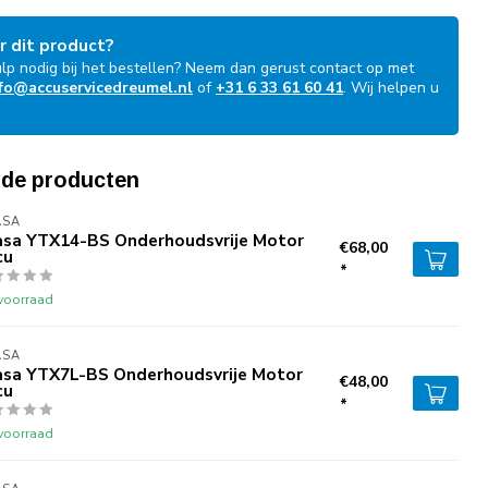
r dit product?
ulp nodig bij het bestellen? Neem dan gerust contact op met
fo@accuservicedreumel.nl
of
+31 6 33 61 60 41
. Wij helpen u
!
rde producten
ASA
asa YTX14-BS Onderhoudsvrije Motor
€68,00
cu
*
voorraad
ASA
asa YTX7L-BS Onderhoudsvrije Motor
€48,00
cu
*
voorraad