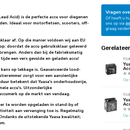
Vragen ove
ad Acid) is de perfecte accu voor diegenen
Of heeft u h
n. Ideaal voor motorfietsen, scooters, off-
ons op via
in
graag verder
klaar af. Op die manier voldoen wij aan EU
 op: doordat de accu gebruiksklaar geleverd
Gerelatee
brengen. Anders dan bij de fabrieksmatig
tijde een vers gevulde en geladen accu!
YU
Yu
Ac
n kans op lekkage is. Geavanceerde lood-
atieremmer zorgt voor een aanzienlijke
Op 
duur betekent dat Yuasa's onderhoudsvrije,
ele accu's. Uitzonderlijke
accumerk op de markt van vandaag.
YU
Yu
Ac
er te worden opgeladen in stand-by of
viteit aan vervanging toe is. Regelmatig
Op 
ndanks de uitstekende Yuasa kwaliteit;
um.