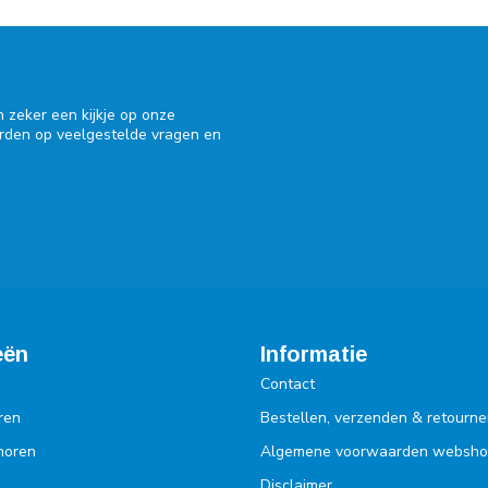
 zeker een kijkje op onze
orden op veelgestelde vragen en
eën
Informatie
Contact
ren
Bestellen, verzenden & retourne
ehoren
Algemene voorwaarden websh
Disclaimer