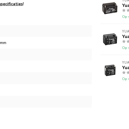
YU
pecificaties
!
Yu
Op 
YU
Yu
6 mm
Op 
YU
Yu
Op 