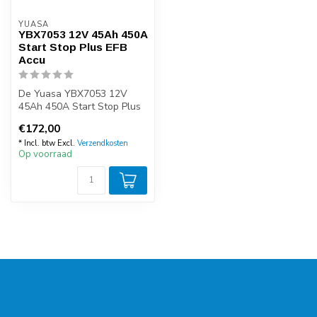
YUASA
YBX7053 12V 45Ah 450A
Start Stop Plus EFB
Accu
De Yuasa YBX7053 12V
45Ah 450A Start Stop Plus
EFB Accu is de ideale accu
€172,00
voor h...
* Incl. btw Excl.
Verzendkosten
Op voorraad