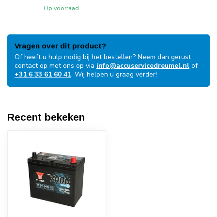
Op voorraad
Vragen over dit product?
Of heeft u hulp nodig bij het bestellen? Neem dan gerust
contact op met ons op via
info@accuservicedreumel.nl
of
+31 6 33 61 60 41
. Wij helpen u graag verder!
Recent bekeken