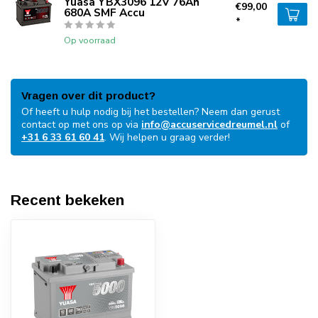
Yuasa YBX3096 12V 76Ah
€99,00
680A SMF Accu
*
Op voorraad
Vragen over dit product?
Of heeft u hulp nodig bij het bestellen? Neem dan gerust
contact op met ons op via
info@accuservicedreumel.nl
of
+31 6 33 61 60 41
. Wij helpen u graag verder!
Recent bekeken