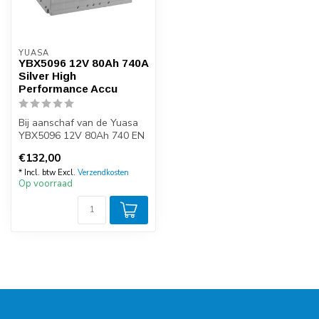
YUASA
YBX5096 12V 80Ah 740A
Silver High
Performance Accu
Bij aanschaf van de Yuasa
YBX5096 12V 80Ah 740 EN
start accu kunt u zeker zijn
€132,00
v...
* Incl. btw Excl.
Verzendkosten
Op voorraad