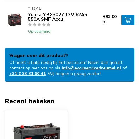
YUASA
Yuasa YBX3027 12V 62Ah
€93,00
550A SMF Accu
*
Op voorraad
Vragen over dit product?
Of heeft u hulp nodig bij het bestellen? Neem dan gerust
contact op met ons op via
info@accuservicedreumel.nl
of
+31 6 33 61 60 41
. Wij helpen u graag verder!
Recent bekeken