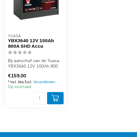
YUASA
YBX3640 12V 100Ah
800A SHD Accu
Bij aanschaf van de Yuasa
YBX3640 12V 100Ah 800
EN start accu kunt u zeker
€159,00
zijn ...
* Incl. btw Excl.
Verzendkosten
Op voorraad