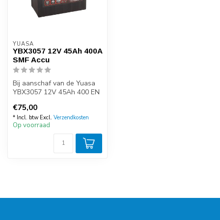
YUASA
YBX3057 12V 45Ah 400A
SMF Accu
Bij aanschaf van de Yuasa
YBX3057 12V 45Ah 400 EN
start accu kunt u zeker zijn
€75,00
v...
* Incl. btw Excl.
Verzendkosten
Op voorraad