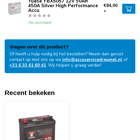
Yuasa YBX5057 12V 50Ah
450A Silver High Performance
€84,00
Accu
*
Op voorraad
Vragen over dit product?
Of heeft u hulp nodig bij het bestellen? Neem dan gerust
contact op met ons op via
info@accuservicedreumel.nl
of
+31 6 33 61 60 41
. Wij helpen u graag verder!
Recent bekeken