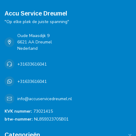
Accu Service Dreumel
"Op elke plek de juiste spanning"
Oude Maasdijk 9
6621 AA Dreumel
Nederland
+31633616041
+31633616041
info@accuservicedreumel.nl
KVK nummer:
73021415
btw-nummer:
NL859323705B01
Categorieën