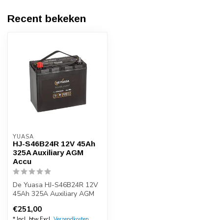
Recent bekeken
YUASA
HJ-S46B24R 12V 45Ah
325A Auxiliary AGM
Accu
De Yuasa HJ-S46B24R 12V
45Ah 325A Auxiliary AGM
Accu is een geschikte
€251,00
hulpaccu v...
* Incl. btw Excl.
Verzendkosten