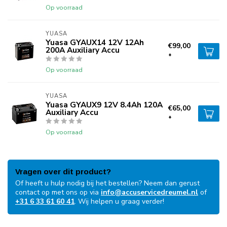
Op voorraad
YUASA
Yuasa GYAUX14 12V 12Ah
€99,00
200A Auxiliary Accu
*
Op voorraad
YUASA
Yuasa GYAUX9 12V 8.4Ah 120A
€65,00
Auxiliary Accu
*
Op voorraad
Vragen over dit product?
Of heeft u hulp nodig bij het bestellen? Neem dan gerust
contact op met ons op via
info@accuservicedreumel.nl
of
+31 6 33 61 60 41
. Wij helpen u graag verder!