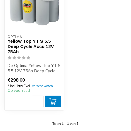
OPTIMA
Yellow Top YT S 5.5
Deep Cycle Accu 12V
75Ah
De Optima Yellow Top YT S
5.5 12V 75Ah Deep Cycle
AGM accu biedt alles dat
€298,00
van e...
* Incl. btw Excl.
Verzendkosten
Op voorraad
Toon
1
-
1
van 1