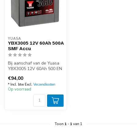
YUASA
YBX3005 12V 60Ah 500A
SMF Accu
Bij aanschaf van de Yuasa
YBX3005 12V 60Ah 500 EN
start accu kunt u zeker zijn
€94,00
v...
* Incl. btw Excl.
Verzendkosten
Op voorraad
Toon
1
-
1
van 1