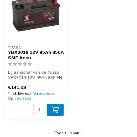
YUASA
YBX3019 12V 95Ah 850A
SMF Accu
Bij aanschaf van de Yuasa
YBX3019 12V 95Ah 850 EN
start accu kunt u zeker zijn
€141,99
v...
* Incl. btw Excl.
Verzendkosten
Op voorraad
Toon
1
-
1
van 1