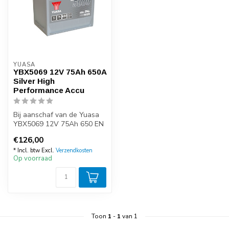
YUASA
YBX5069 12V 75Ah 650A
Silver High
Performance Accu
Bij aanschaf van de Yuasa
YBX5069 12V 75Ah 650 EN
start accu kunt u zeker zijn
€126,00
v...
* Incl. btw Excl.
Verzendkosten
Op voorraad
Toon
1
-
1
van 1