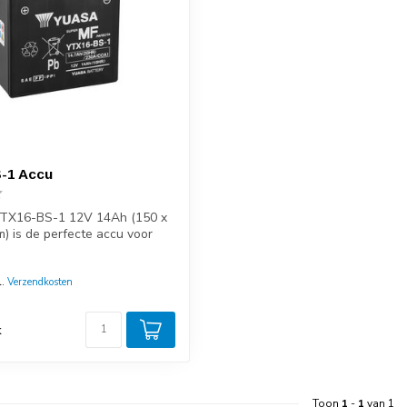
-1 Accu
TX16-BS-1 12V 14Ah (150 x
) is de perfecte accu voor
l.
Verzendkosten
d
k
Toon
1
-
1
van 1