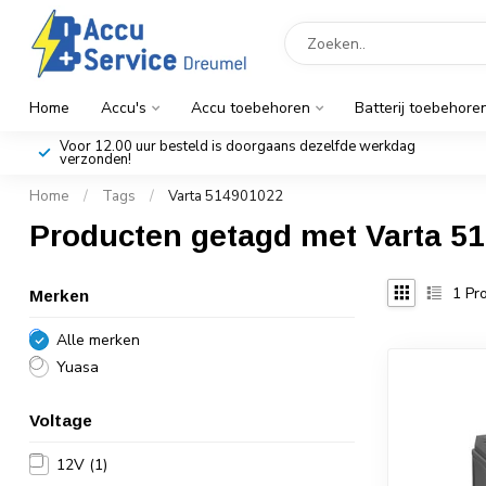
Home
Accu's
Accu toebehoren
Batterij toebehore
Voor 12.00 uur besteld is doorgaans dezelfde werkdag
verzonden!
Home
/
Tags
/
Varta 514901022
Producten getagd met Varta 5
1
Pro
Merken
Alle merken
Yuasa
Voltage
12V
(1)