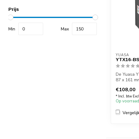
Prijs
Min
Max
YUASA
YTX16-BS
De Yuasa Y
87 x 161 mm
diegen...
€108,00
* Incl. btw Exc
Op voorraa
Vergelij