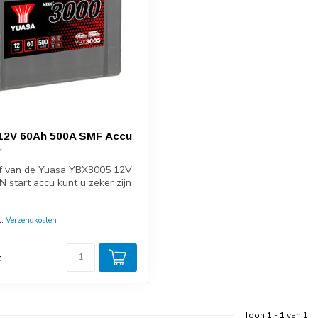
12V 60Ah 500A SMF Accu
af van de Yuasa YBX3005 12V
 start accu kunt u zeker zijn
l.
Verzendkosten
d
k
Toon
1
-
1
van 1