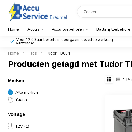
Home
Accu's
Accu toebehoren
Batterij toebehore
Voor 12.00 uur besteld is doorgaans dezelfde werkdag
verzonden!
Home
/
Tags
/
Tudor TB604
Producten getagd met Tudor 
1
Pro
Merken
Alle merken
Yuasa
Voltage
12V
(1)