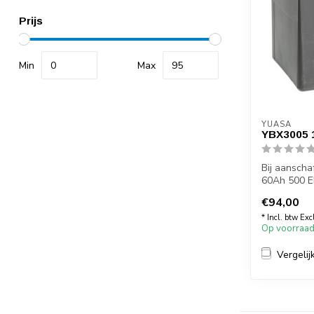
Prijs
Min
Max
YUASA
YBX3005 
Bij aansch
60Ah 500 EN
v...
€94,00
* Incl. btw Exc
Op voorraa
Vergelij