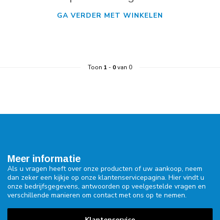
GA VERDER MET WINKELEN
Toon
1
-
0
van 0
Meer informatie
Als u vragen heeft over onze producten of uw aankoop, neem
dan zeker een kijkje op onze klantenservicepagina. Hier vindt u
onze bedrijfsgegevens, antwoorden op veelgestelde vragen en
verschillende manieren om contact met ons op te nemen.
Klantenservice