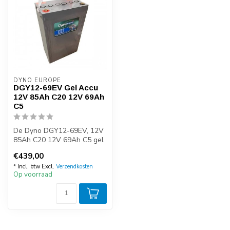
DYNO EUROPE
DGY12-69EV Gel Accu
12V 85Ah C20 12V 69Ah
C5
De Dyno DGY12-69EV, 12V
85Ah C20 12V 69Ah C5 gel
accu met de afmetingen 250
€439,00
x 15...
* Incl. btw Excl.
Verzendkosten
Op voorraad