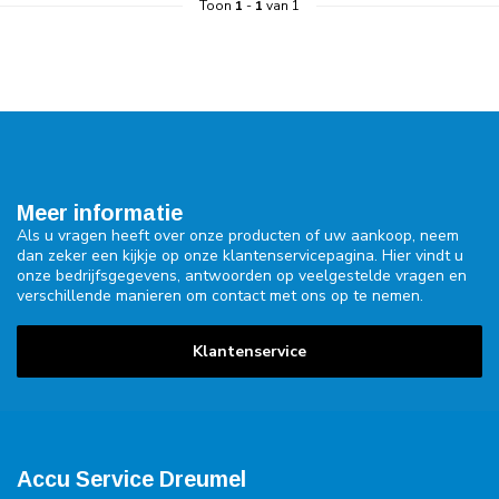
Toon
1
-
1
van 1
Meer informatie
Als u vragen heeft over onze producten of uw aankoop, neem
dan zeker een kijkje op onze klantenservicepagina. Hier vindt u
onze bedrijfsgegevens, antwoorden op veelgestelde vragen en
verschillende manieren om contact met ons op te nemen.
Klantenservice
Accu Service Dreumel