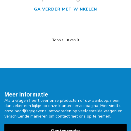
GA VERDER MET WINKELEN
Toon
1
-
0
van 0
Meer informatie
Als u vragen heeft over onze producten of uw aankoop, neem
dan zeker een kijkje op onze klantenservicepagina. Hier vindt u
onze bedrijfsgegevens, antwoorden op veelgestelde vragen en
verschillende manieren om contact met ons op te nemen.
Klantenservice