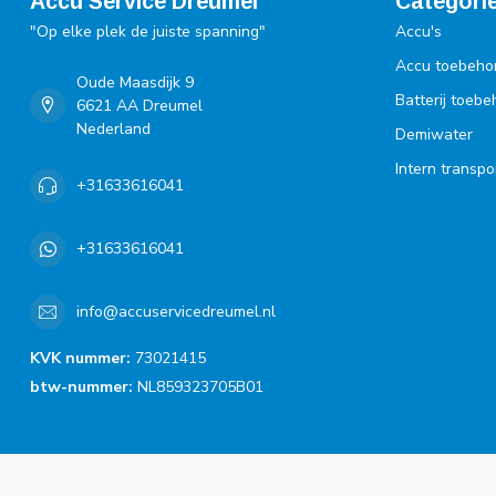
Accu Service Dreumel
Categori
"Op elke plek de juiste spanning"
Accu's
Accu toebeho
Oude Maasdijk 9
Batterij toeb
6621 AA Dreumel
Nederland
Demiwater
Intern transpo
+31633616041
+31633616041
info@accuservicedreumel.nl
KVK nummer:
73021415
btw-nummer:
NL859323705B01