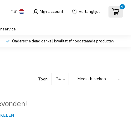
0
Mijn account
Verlanglijst
EUR
enservice
Onderscheidend dankzij kwalitatief hoogstaande producten!
Toon:
evonden!
KELEN