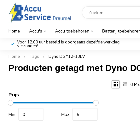
Home
Accu's
Accu toebehoren
Batterij toebehore
Voor 12.00 uur besteld is doorgaans dezelfde werkdag
verzonden!
Home
/
Tags
/
Dyno DGY12-13EV
Producten getagd met Dyno D
0
Pro
Prijs
Min
Max