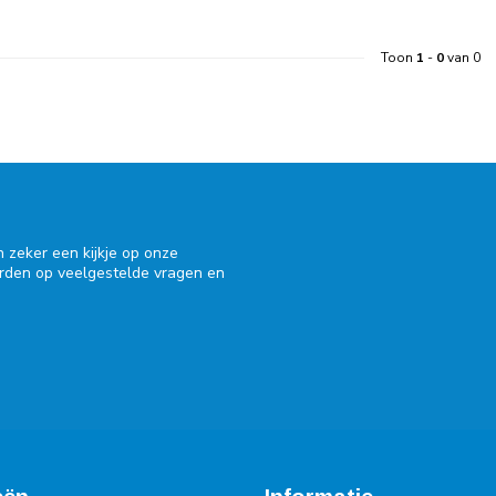
Toon
1
-
0
van 0
 zeker een kijkje op onze
orden op veelgestelde vragen en