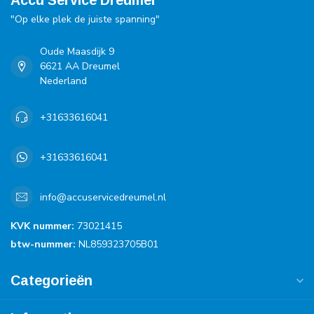
Accu Service Dreumel
"Op elke plek de juiste spanning"
Oude Maasdijk 9
6621 AA Dreumel
Nederland
+31633616041
+31633616041
info@accuservicedreumel.nl
KVK nummer:
73021415
btw-nummer:
NL859323705B01
Categorieën