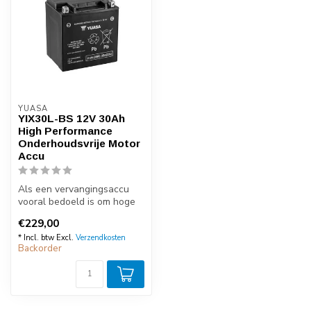
YUASA
YIX30L-BS 12V 30Ah
High Performance
Onderhoudsvrije Motor
Accu
Als een vervangingsaccu
vooral bedoeld is om hoge
prestaties te leveren, kijk
€229,00
da...
* Incl. btw Excl.
Verzendkosten
Backorder