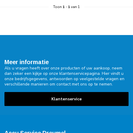
Toon
1
-
1
van 1
Meer informatie
Als u vragen heeft over onze producten of uw aankoop, neem
dan zeker een kijkje op onze klantenservicepagina. Hier vindt u
onze bedrijfsgegevens, antwoorden op veelgestelde vragen en
verschillende manieren om contact met ons op te nemen.
Klantenservice