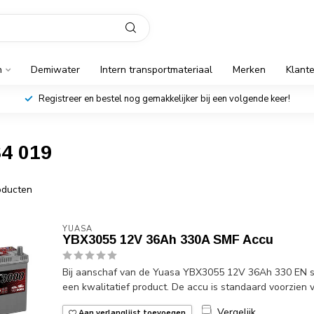
n
Demiwater
Intern transportmateriaal
Merken
Klant
Registreer en bestel nog gemakkelijker bij een volgende keer!
4 019
ducten
YUASA
YBX3055 12V 36Ah 330A SMF Accu
Bij aanschaf van de Yuasa YBX3055 12V 36Ah 330 EN sta
een kwalitatief product. De accu is standaard voorzien va
Vergelijk
Aan verlanglijst toevoegen