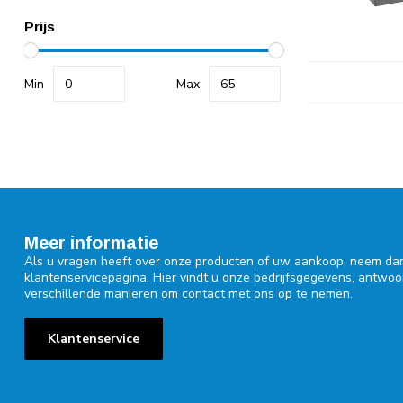
Prijs
Min
Max
Meer informatie
Als u vragen heeft over onze producten of uw aankoop, neem dan
klantenservicepagina. Hier vindt u onze bedrijfsgegevens, antwo
verschillende manieren om contact met ons op te nemen.
Klantenservice