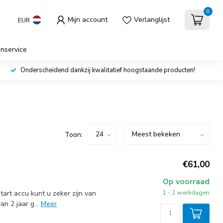
0
Mijn account
Verlanglijst
EUR
enservice
Onderscheidend dankzij kwalitatief hoogstaande producten!
Toon:
€61,00
Op voorraad
1 - 2 werkdagen
rt accu kunt u zeker zijn van
n 2 jaar g...
Meer