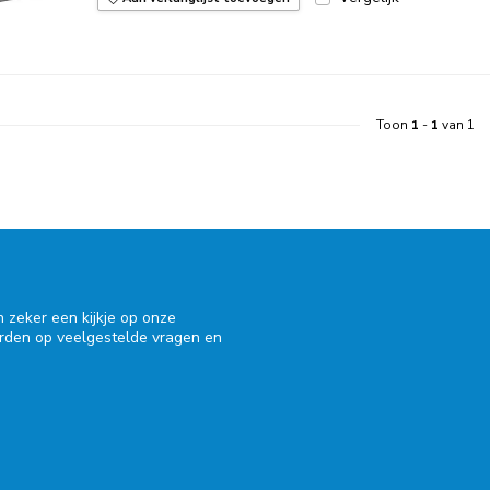
Toon
1
-
1
van 1
 zeker een kijkje op onze
orden op veelgestelde vragen en