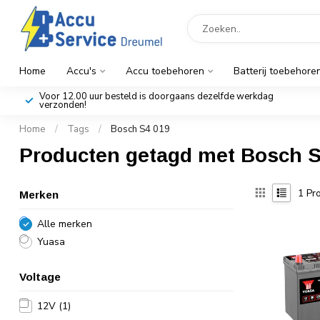
Home
Accu's
Accu toebehoren
Batterij toebehore
Voor 12.00 uur besteld is doorgaans dezelfde werkdag
verzonden!
Home
/
Tags
/
Bosch S4 019
Producten getagd met Bosch S
1
Pro
Merken
Alle merken
Yuasa
Voltage
12V
(1)