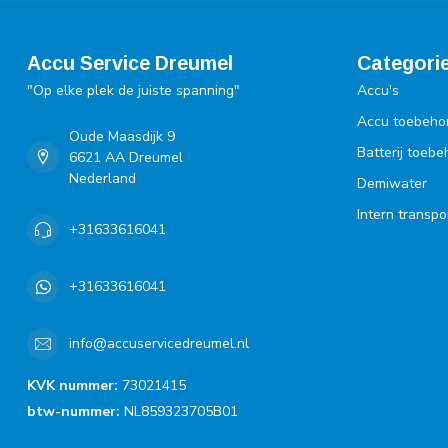
Accu Service Dreumel
Categori
"Op elke plek de juiste spanning"
Accu's
Accu toebeho
Oude Maasdijk 9
Batterij toeb
6621 AA Dreumel
Nederland
Demiwater
Intern transpo
+31633616041
+31633616041
info@accuservicedreumel.nl
KVK nummer:
73021415
btw-nummer:
NL859323705B01