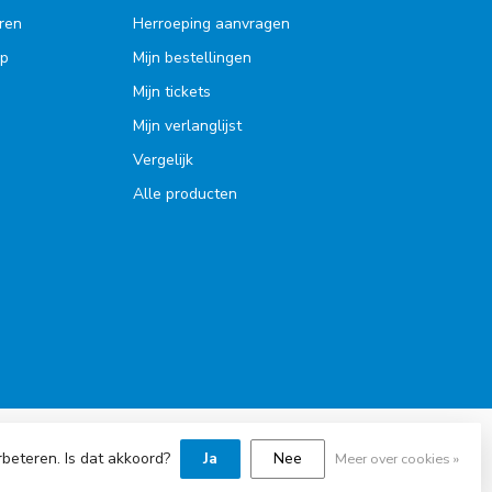
ren
Herroeping aanvragen
op
Mijn bestellingen
Mijn tickets
Mijn verlanglijst
Vergelijk
Alle producten
rbeteren. Is dat akkoord?
Ja
Nee
Meer over cookies »