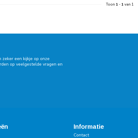
Toon
1
-
1
van 1
 zeker een kijkje op onze
orden op veelgestelde vragen en
eën
Informatie
Contact