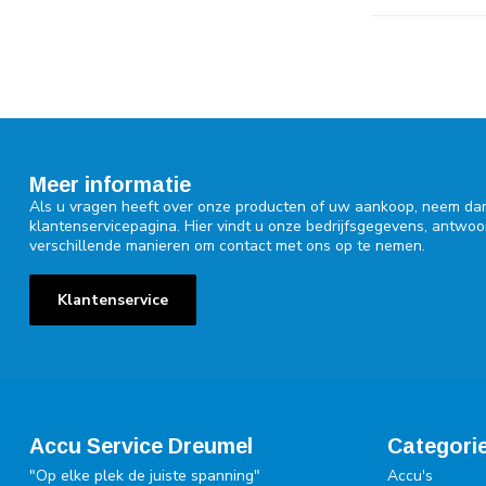
Meer informatie
Als u vragen heeft over onze producten of uw aankoop, neem dan
klantenservicepagina. Hier vindt u onze bedrijfsgegevens, antwo
verschillende manieren om contact met ons op te nemen.
Klantenservice
Accu Service Dreumel
Categori
"Op elke plek de juiste spanning"
Accu's