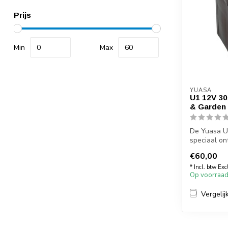
Prijs
Min
Max
YUASA
U1 12V 30
& Garden
De Yuasa U
speciaal on
zit...
€60,00
* Incl. btw Exc
Op voorraa
Vergelij