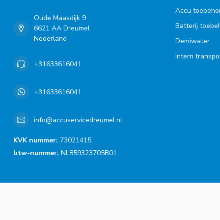
Accu toebeho
Oude Maasdijk 9
Batterij toeb
6621 AA Dreumel
Nederland
Demiwater
Intern transpo
+31633616041
+31633616041
info@accuservicedreumel.nl
KVK nummer:
73021415
btw-nummer:
NL859323705B01