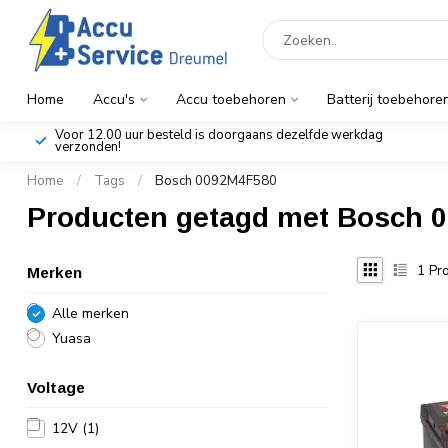
Home
Accu's
Accu toebehoren
Batterij toebehore
Voor 12.00 uur besteld is doorgaans dezelfde werkdag
verzonden!
Home
/
Tags
/
Bosch 0092M4F580
Producten getagd met Bosch 
1
Pro
Merken
Alle merken
Yuasa
Voltage
12V
(1)