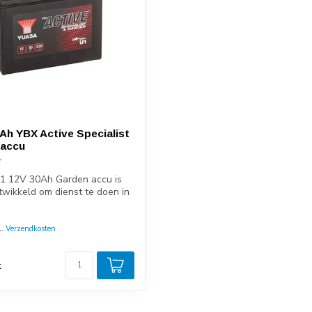
Ah YBX Active Specialist
 accu
1 12V 30Ah Garden accu is
twikkeld om dienst te doen in
l.
Verzendkosten
d
k