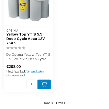
OPTIMA
Yellow Top YT S 5.5
Deep Cycle Accu 12V
75Ah
De Optima Yellow Top YT S
5.5 12V 75Ah Deep Cycle
AGM accu biedt alles dat
€298,00
van e...
* Incl. btw Excl.
Verzendkosten
Op voorraad
Toon
1
-
1
van 1