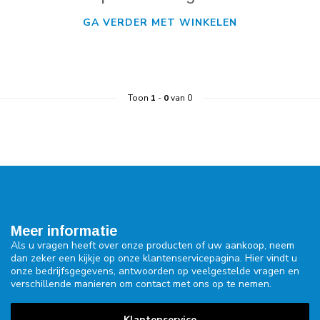
GA VERDER MET WINKELEN
Toon
1
-
0
van 0
Meer informatie
Als u vragen heeft over onze producten of uw aankoop, neem
dan zeker een kijkje op onze klantenservicepagina. Hier vindt u
onze bedrijfsgegevens, antwoorden op veelgestelde vragen en
verschillende manieren om contact met ons op te nemen.
Klantenservice