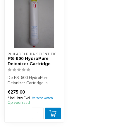
PHILADELPHIA SCIENTIFIC
PS-600 HydroPure
Deionizer Cartridge
De PS-600 HydroPure
Deionizer Cartridge is
geschikt voor het PS-300
€275,00
Demiwatersys...
* Incl. btw Excl.
Verzendkosten
Op voorraad