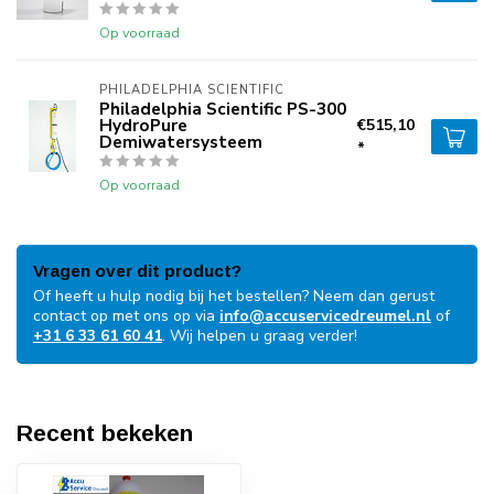
Op voorraad
PHILADELPHIA SCIENTIFIC
Philadelphia Scientific PS-300
HydroPure
€515,10
Demiwatersysteem
*
Op voorraad
Vragen over dit product?
Of heeft u hulp nodig bij het bestellen? Neem dan gerust
contact op met ons op via
info@accuservicedreumel.nl
of
+31 6 33 61 60 41
. Wij helpen u graag verder!
Recent bekeken