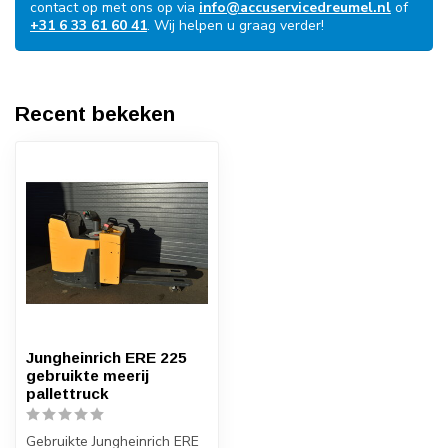
contact op met ons op via
info@accuservicedreumel.nl
of
+31 6 33 61 60 41
. Wij helpen u graag verder!
Recent bekeken
Jungheinrich ERE 225
gebruikte meerij
pallettruck
Gebruikte Jungheinrich ERE