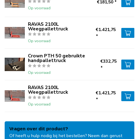
€181,50 *
Op voorraad
RAVAS 2100L
Weegpallettruck
€1.421,75
*
Op voorraad
Crown PTH 50 gebruikte
handpallettruck
€332,75
*
Op voorraad
RAVAS 2100L
Weegpallettruck
€1.421,75
*
Op voorraad
Vragen over dit product?
Of heeft u hulp nodig bij het bestellen? Neem dan gerust