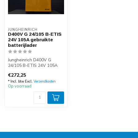
JUNGHEINRICH
D400V G 24/105 B-ETIS
24V 105A gebruikte
batterijlader
Jungheinrich D400V G
24/105 B-ETIS 24V 105A
gebruikte batterijlader, 3-
€272,25
fasen, vo...
* Incl. btw Excl.
Verzendkosten
Op voorraad