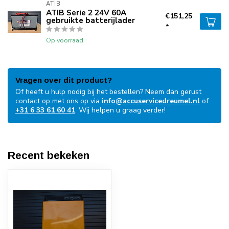
ATIB
ATIB Serie 2 24V 60A
€151,25
gebruikte batterijlader
*
Op voorraad
Vragen over dit product?
Of heeft u hulp nodig bij het bestellen? Neem dan gerust
contact op met ons op via
info@accuservicedreumel.nl
of
+31 6 33 61 60 41
. Wij helpen u graag verder!
Recent bekeken