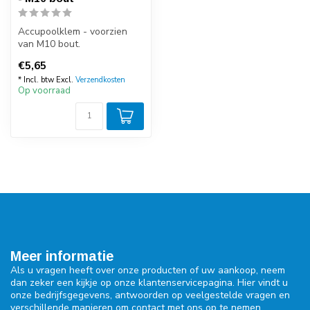
Accupoolklem - voorzien
van M10 bout.
€5,65
* Incl. btw Excl.
Verzendkosten
Op voorraad
Meer informatie
Als u vragen heeft over onze producten of uw aankoop, neem
dan zeker een kijkje op onze klantenservicepagina. Hier vindt u
onze bedrijfsgegevens, antwoorden op veelgestelde vragen en
verschillende manieren om contact met ons op te nemen.