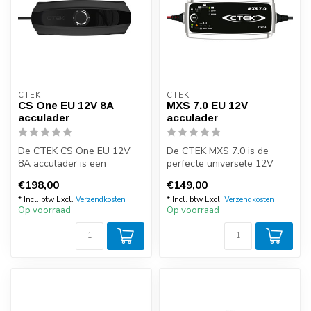
CTEK
CTEK
CS One EU 12V 8A
MXS 7.0 EU 12V
acculader
acculader
De CTEK CS One EU 12V
De CTEK MXS 7.0 is de
8A acculader is een
perfecte universele 12V
adaptieve acculader en
acculader. Deze acculader
€198,00
€149,00
druppellader, u...
is idea...
* Incl. btw Excl.
Verzendkosten
* Incl. btw Excl.
Verzendkosten
Op voorraad
Op voorraad