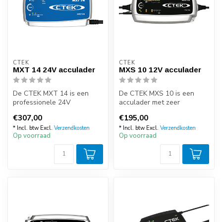
CTEK
CTEK
MXT 14 24V acculader
MXS 10 12V acculader
De CTEK MXT 14 is een
De CTEK MXS 10 is een
professionele 24V
acculader met zeer
acculader, ontwikkeld voor
geavanceerde technologie,
€307,00
€195,00
commerciële v...
zeer geschikt...
* Incl. btw Excl.
Verzendkosten
* Incl. btw Excl.
Verzendkosten
Op voorraad
Op voorraad