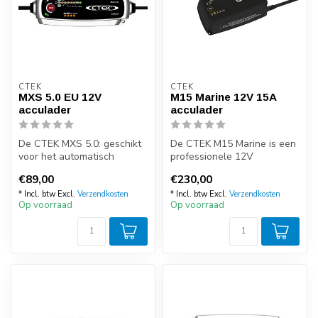
CTEK
CTEK
MXS 5.0 EU 12V
M15 Marine 12V 15A
acculader
acculader
De CTEK MXS 5.0: geschikt
De CTEK M15 Marine is een
voor het automatisch
professionele 12V
opladen en druppelladen
acculader, ontwikkeld voor
€89,00
€230,00
van auto-...
ieder den...
* Incl. btw Excl.
Verzendkosten
* Incl. btw Excl.
Verzendkosten
Op voorraad
Op voorraad