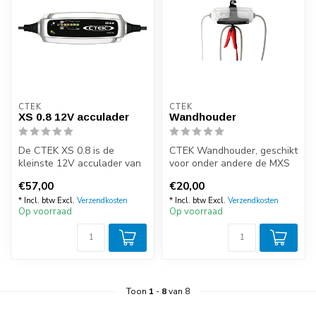
CTEK
CTEK
XS 0.8 12V acculader
Wandhouder
De CTEK XS 0.8 is de
CTEK Wandhouder, geschikt
kleinste 12V acculader van
voor onder andere de MXS
CTEK en is geschikt om
3.8 en MXS 5.0 en alle CT5
€57,00
€20,00
kleinere ...
ac...
* Incl. btw Excl.
Verzendkosten
* Incl. btw Excl.
Verzendkosten
Op voorraad
Op voorraad
Toon
1
-
8
van 8