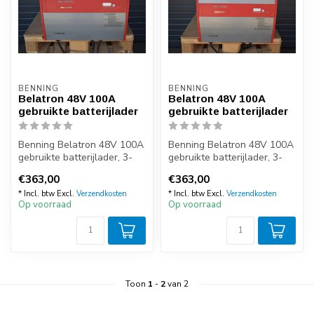
BENNING
BENNING
Belatron 48V 100A
Belatron 48V 100A
gebruikte batterijlader
gebruikte batterijlader
Benning Belatron 48V 100A
Benning Belatron 48V 100A
gebruikte batterijlader, 3-
gebruikte batterijlader, 3-
fasen, voorzien van een
fasen, voorzien van een
€363,00
€363,00
bla...
bla...
* Incl. btw Excl.
Verzendkosten
* Incl. btw Excl.
Verzendkosten
Op voorraad
Op voorraad
Toon
1
-
2
van 2