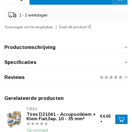
1 - 2 werkdagen
Toevoegen om te vergelijken
Deel dit product
Productomschrijving
Specificaties
Reviews
Gerelateerde producten
TIREX
Tirex D21041 - Accupoolklem +
€4,65
Klein Fiat/Jap. 10 - 35 mm²
*
Op voorraad