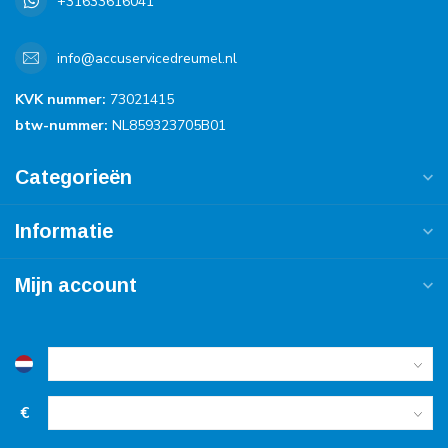
+31633616041
info@accuservicedreumel.nl
KVK nummer:
73021415
btw-nummer:
NL859323705B01
Categorieën
Informatie
Mijn account
€