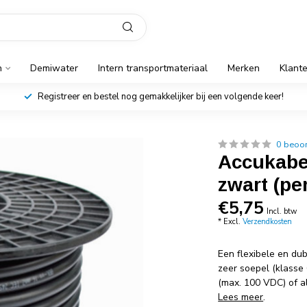
n
Demiwater
Intern transportmateriaal
Merken
Klant
Registreer en bestel nog gemakkelijker bij een volgende keer!
0 beoo
Accukabe
zwart (pe
€5,75
Incl. btw
* Excl.
Verzendkosten
Een flexibele en du
zeer soepel (klasse 
(max. 100 VDC) of a
Lees meer
.