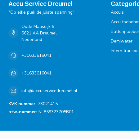
Accu Service Dreumel
Categori
"Op elke plek de juiste spanning"
Accu's
Accu toebeho
Oude Maasdijk 9
Batterij toeb
6621 AA Dreumel
Nederland
Demiwater
Intern transpo
+31633616041
+31633616041
info@accuservicedreumel.nl
KVK nummer:
73021415
btw-nummer:
NL859323705B01