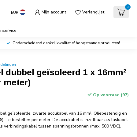
0
Mijn account
Verlanglijst
EUR
enservice
Onderscheidend dankzij kwalitatief hoogstaande producten!
rdelingen
l dubbel geïsoleerd 1 x 16mm²
r meter)
Op voorraad (97)
bbel geïsoleerde, zwarte accukabel van 16 mm². Oliebestendig en
6). Te bestellen per meter. De accukabel is inzetbaar als laskabel
ls verbindingskabel tussen spanningsbronnen (max. 500 VDC).