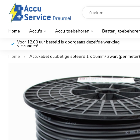
Home
Accu's
Accu toebehoren
Batterij toebehore
Voor 12.00 uur besteld is doorgaans dezelfde werkdag
verzonden!
Home
/
Accukabel dubbel geïsoleerd 1 x 16mm² zwart (per meter)