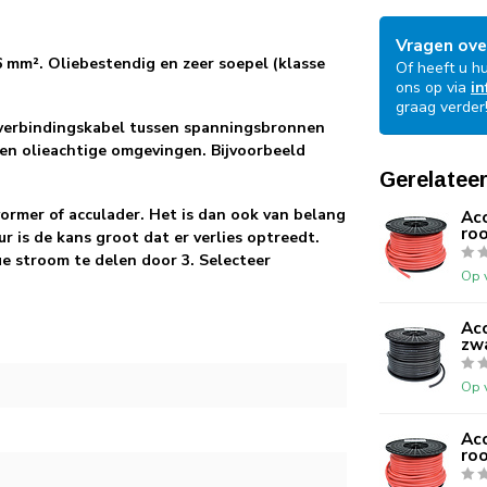
Vragen ove
6 mm². Oliebestendig en zeer soepel (klasse
Of heeft u h
ons op via
in
graag verder
s verbindingskabel tussen spanningsbronnen
 en olieachtige omgevingen. Bijvoorbeeld
Gerelatee
ormer of acculader. Het is dan ook van belang
Ac
roo
r is de kans groot dat er verlies optreedt.
 stroom te delen door 3. Selecteer
Op 
Ac
zwa
Op 
Ac
roo