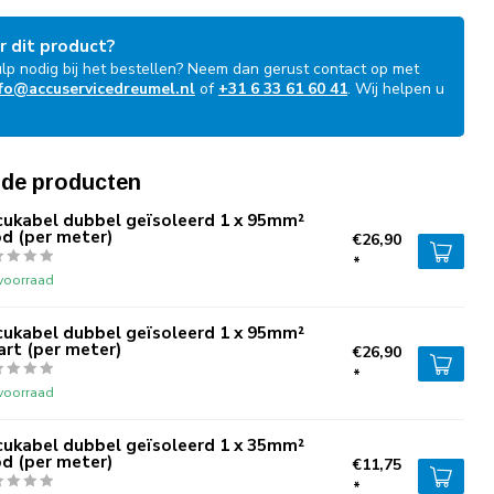
r dit product?
ulp nodig bij het bestellen? Neem dan gerust contact op met
fo@accuservicedreumel.nl
of
+31 6 33 61 60 41
. Wij helpen u
!
rde producten
cukabel dubbel geïsoleerd 1 x 95mm²
d (per meter)
€26,90
*
voorraad
cukabel dubbel geïsoleerd 1 x 95mm²
rt (per meter)
€26,90
*
voorraad
cukabel dubbel geïsoleerd 1 x 35mm²
d (per meter)
€11,75
*