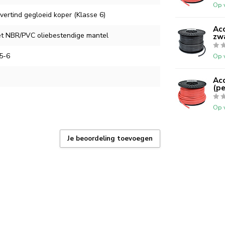
Op 
/ vertind gegloeid koper (Klasse 6)
Ac
et NBR/PVC oliebestendige mantel
zwa
5-6
Op 
Ac
(pe
Op 
Je beoordeling toevoegen