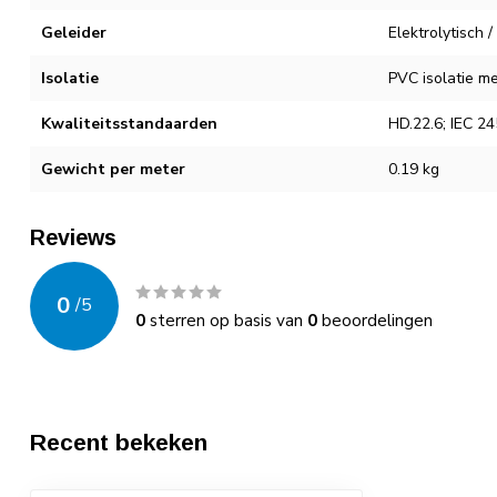
Geleider
Elektrolytisch 
Isolatie
PVC isolatie m
Kwaliteitsstandaarden
HD.22.6; IEC 24
Gewicht per meter
0.19 kg
Reviews
0
/
5
0
sterren op basis van
0
beoordelingen
Recent bekeken