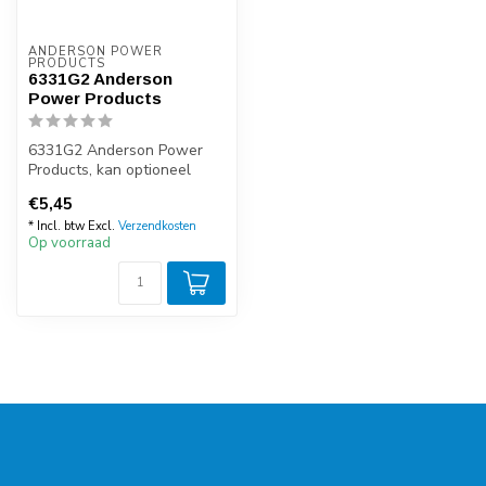
ANDERSON POWER 
PRODUCTS
6331G2 Anderson
Power Products
6331G2 Anderson Power
Products, kan optioneel
worden uitgerust met de
€5,45
SB50-HDL-R...
* Incl. btw Excl.
Verzendkosten
Op voorraad