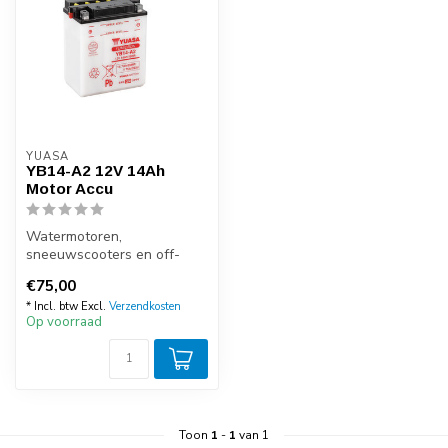
YUASA
YB14-A2 12V 14Ah
Motor Accu
Watermotoren,
sneeuwscooters en off-
road voertuigen hebben
€75,00
speciale eisen en de ...
* Incl. btw Excl.
Verzendkosten
Op voorraad
Toon
1
-
1
van 1